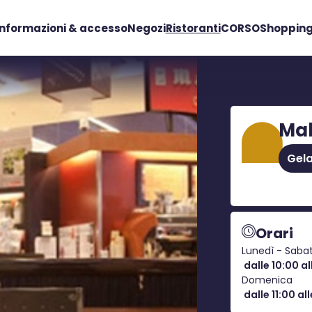
Informazioni & accesso
Negozi
Ristoranti
CORSO
Shopping
Ma
Gela
Orari
Lunedì - Saba
dalle 10:00 al
Domenica
dalle 11:00 all