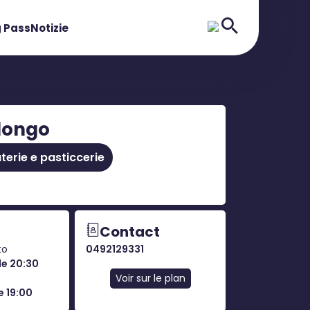
 Pass
Notizie
longo
terie e pasticcerie
Contact
to
0492129331
le 20:30
Voir sur le plan
e 19:00