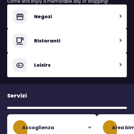
Come and enjoy a memorable day of shopping!
Negozi
Ristoranti
Loisirs
Servizi
Accoglienza
Area bi