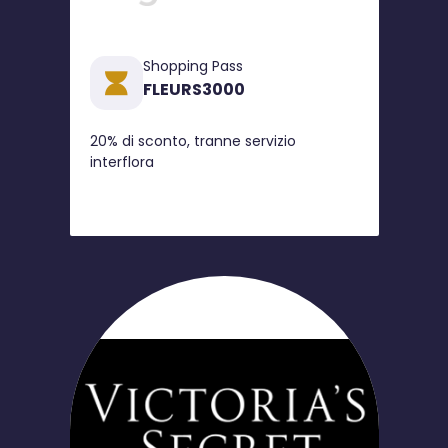
Shopping Pass
FLEURS3000
20% di sconto, tranne servizio
interflora