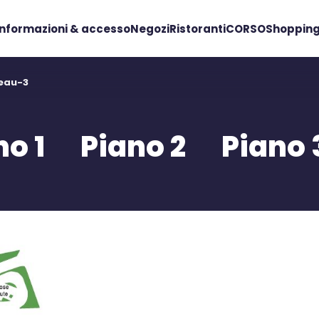
Informazioni & accesso
Negozi
Ristoranti
CORSO
Shopping
eau-3
no 1
Piano 2
Piano 