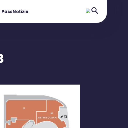
 Pass
Notizie
3