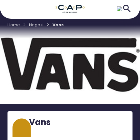
Home
Negozi
Vans
Vans