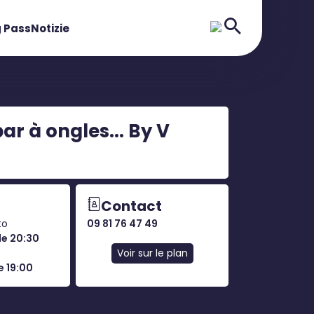
 Pass
Notizie
bar à ongles... By V
Contact
to
09 81 76 47 49
le 20:30
Voir sur le plan
e 19:00