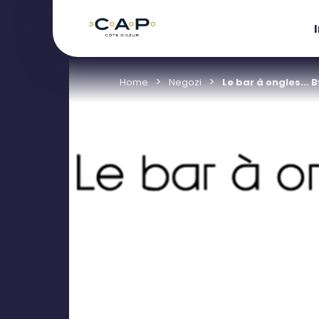
Home
Negozi
Le bar à ongles... B