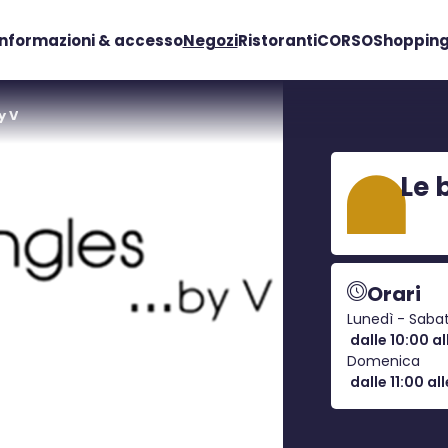
Informazioni & accesso
Negozi
Ristoranti
CORSO
Shopping
y V
Le 
Orari
Lunedì - Saba
dalle 10:00 al
Domenica
dalle 11:00 all