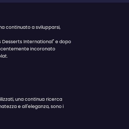
ha continuato a svilupparsi,
s Desserts International" e dopo
to recentemente incoronato
lat.
ilizzati, una continua ricerca
natezza e all'eleganza, sono i