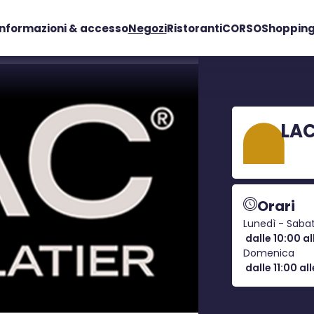
Informazioni & accesso
Negozi
Ristoranti
CORSO
Shopping
LA
Orari
Lunedì - Saba
dalle 10:00 al
Domenica
dalle 11:00 all