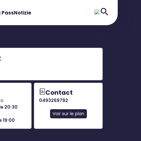
 Pass
Notizie
C
Contact
to
0493269792
le 20:30
Voir sur le plan
e 19:00