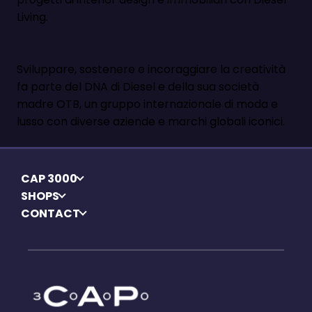
Living.
Sviluppare, sostenere e incoraggiare la creatività
fa parte del DNA di Diesel e della sua società
madre OTB, un gruppo internazionale di moda e
lusso con diverse aziende e marchi globali iconici.
CAP 3000
SHOPS
CONTACT