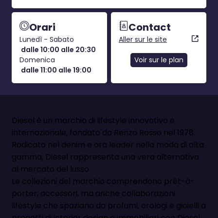
Orari
Contact
Lunedì - Sabato
Aller sur le site
dalle 10:00 alle 20:30
Domenica
Voir sur le plan
dalle 11:00 alle 19:00
Diesel è un marchio di lifestyle innovativo e
internazionale, fondato da Renzo Rosso nel 1978.
Radicato nel denim e ora leader nella moda di alta
gamma, Diesel rappresenta una vera alternativa
al mercato del lusso.
Le collezioni del marchio comprendono prêt-à-
porter, accessori, ma anche collaborazioni
lifestyle che spaziano da profumi, orologi e gioielli a
progetti di interior design e immobiliari con Diesel