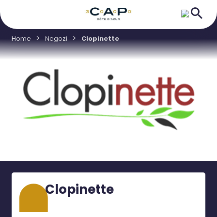
Home
Negozi
Clopinette
Clopinette